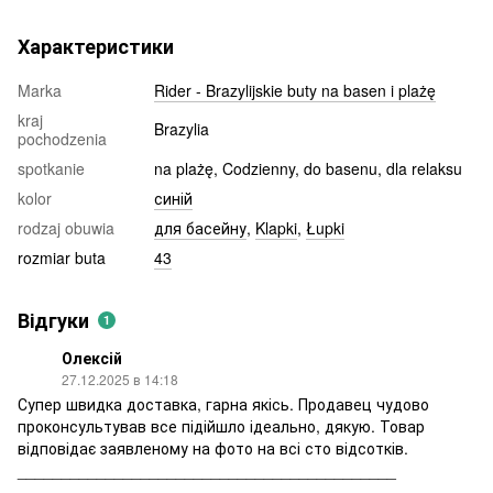
Характеристики
Marka
Rider - Brazylijskie buty na basen i plażę
kraj
Brazylia
pochodzenia
spotkanie
na plażę, Codzienny, do basenu, dla relaksu
kolor
синій
rodzaj obuwia
для басейну
,
Klapki
,
Łupki
rozmiar buta
43
Відгуки
1
Олексій
27.12.2025 в 14:18
Супер швидка доставка, гарна якісь. Продавец чудово
проконсультував все підійшло ідеально, дякую. Товар
відповідає заявленому на фото на всі сто відсотків.
___________________________________________