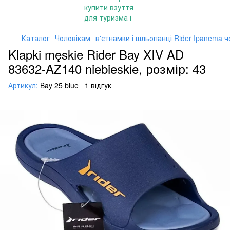
Каталог
Чоловікам
в'єтнамки і шльопанці Rider Ipanema ч
Klapki męskie Rider Bay XIV AD
83632-AZ140 niebieskie, розмір: 43
Артикул:
Bay 25 blue
1 відгук