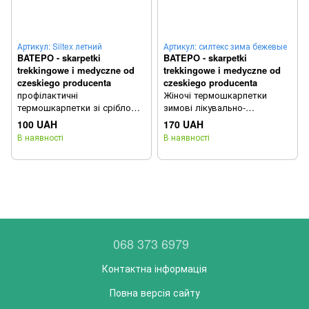
Артикул: Siltex летний
Артикул: силтекс зима бежевые
BATEPO - skarpetki
BATEPO - skarpetki
trekkingowe i medyczne od
trekkingowe i medyczne od
czeskiego producenta
czeskiego producenta
профілактичні
Жіночі термошкарпетки
термошкарпетки зі сріблом
зимові лікувально-
Siltex Чехія
профілактичні Batepo SilTex
100 UAH
170 UAH
bej 39-42
В наявності
В наявності
068 373 6979
Контактна інформація
Повна версія сайту