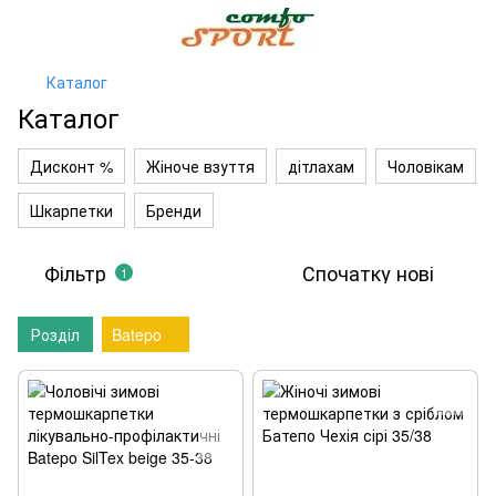
Каталог
Каталог
Дисконт %
Жіноче взуття
дітлахам
Чоловікам
Шкарпетки
Бренди
Фільтр
Спочатку нові
1
Розділ
Batepo