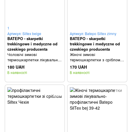
1
Артикул: Siltex beige
Артикул: Batepo Siltex zimny
BATEPO - skarpetki
BATEPO - skarpetki
trekkingowe i medyczne od
trekkingowe i medyczne od
czeskiego producenta
czeskiego producenta
Чоловічі зимові
Жіночі зимові
термошкарпетки лікувально-
термошкарпетки з сріблом
профілактичні Batepo SilTex
Батепо Чехія сірі 35/38
180 UAH
170 UAH
beige 35-38
В наявності
В наявності