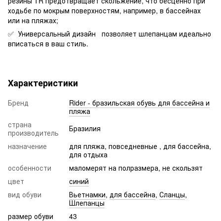
резины TR предотвращает скольжение, что бесценно при
ходьбе по мокрым поверхностям, например, в бассейнах
или на пляжах;
✅ Универсальный дизайн позволяет шлепанцам идеально
вписаться в ваш стиль.
Характеристики
Бренд
Rider - бразильская обувь для бассейна и
пляжа
страна
Бразилия
производитель
назначение
для пляжа, повседневные , для бассейна,
для отдыха
особенности
маломерят на полразмера, не скользят
цвет
синий
вид обуви
Вьетнамки
,
для бассейна
,
Сланцы
,
Шлепанцы
размер обуви
43