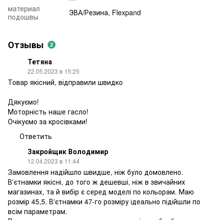
материал
ЭВА/Резина, Flexpand
подошвы
Отзывы
2
Тетяна
22.05.2023 в 15:25
Товар якісний, відправили швидко
Дякуємо!
Моторність наше гасло!
Очікуємо за кросівками!
Ответить
Закройщик Володимир
12.04.2023 в 11:44
Замовлення надійшло швидше, ніж було домовлено.
В'єтнамки якісні, до того ж дешевші, ніж в звичайних
магазинах, та й вибір є серед моделі по кольорам. Маю
розмір 45,5. В'єтнамки 47-го розміру ідеально підійшли по
всім параметрам.