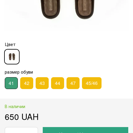
Цвет
размер обуви
41
42
43
44
47
45/46
В наличии
650 UAH