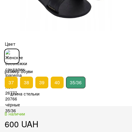
Цвет
размер обуви
37
38
39
40
35/36
длина стельки
В наличии
600 UAH