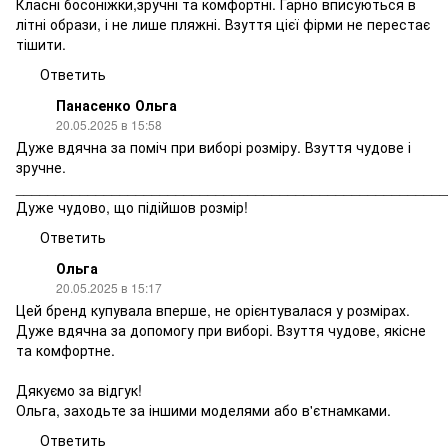
Класні босоніжки,зручні та комфортні. Гарно вписуються в
літні образи, і не лише пляжні. Взуття цієї фірми не перестає
тішити.
Ответить
Панасенко Ольга
20.05.2025 в 15:58
Дуже вдячна за поміч при виборі розміру. Взуття чудове і
зручне.
______________________________________________________
Дуже чудово, що підійшов розмір!
Ответить
Ольга
20.05.2025 в 15:17
Цей бренд купувала вперше, не орієнтувалася у розмірах.
Дуже вдячна за допомогу при виборі. Взуття чудове, якісне
та комфортне.
Дякуємо за відгук!
Ольга, заходьте за іншими моделями або в'єтнамками.
Ответить