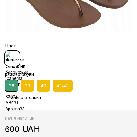
Цвет
размер обуви
38
39
40
41/42
длина стельки
Нет в наличии
600 UAH