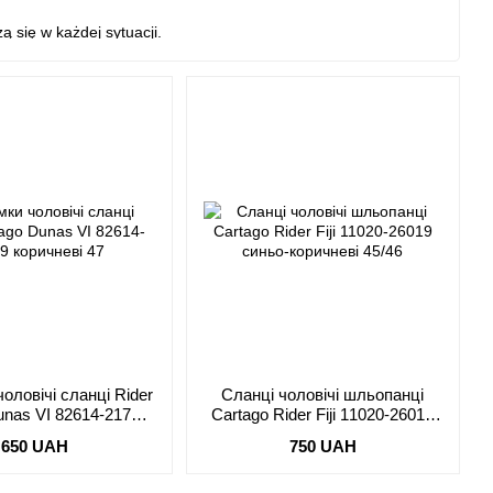
 się w każdej sytuacji.
чоловічі сланці Rider
Сланці чоловічі шльопанці
unas VI 82614-21729
Cartago Rider Fiji 11020-26019
оричневі 47
синьо-коричневі 45/46
650 UAH
750 UAH