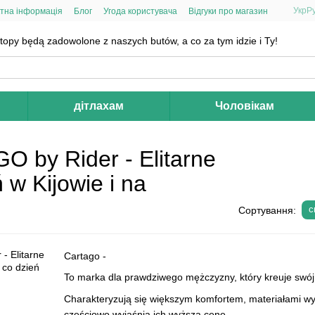
Укр
Р
тна інформація
Блог
Угода користувача
Відгуки про магазин
topy będą zadowolone z naszych butów, a co za tym idzie i Ty!
дітлахам
Чоловікам
O by Rider - Elitarne
 w Kijowie i na
с
Сортування:
Cartago -
To marka dla prawdziwego mężczyzny, który kreuje swój 
Charakteryzują się większym komfortem, materiałami wyż
częściowo wyjaśnia ich wyższą cenę.