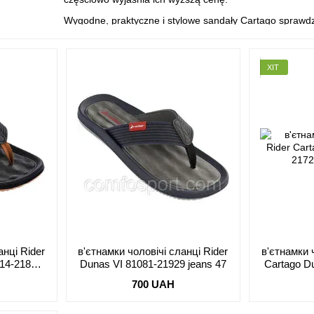
Wygodne, praktyczne i stylowe sandały Cartago sprawdzą
ХІТ
анці Rider
в'єтнамки чоловічі сланці Rider
в'єтнамки 
614-21869
Dunas VI 81081-21929 jeans 47
Cartago D
к
700 UAH