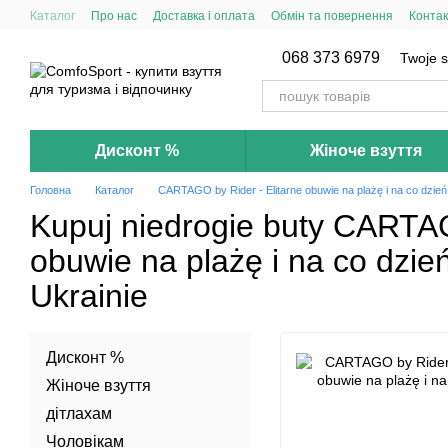
Przejdź do głównej treści
Каталог
Про нас
Доставка і оплата
Обмін та повернення
Контак
068 373 6979
Twoje s
Дисконт %
Жіноче взуття
Головна
Каталог
CARTAGO by Rider - Elitarne obuwie na plażę i na co dzień
Kupuj niedrogie buty CARTAG
obuwie na plażę i na co dzień
Ukrainie
Дисконт %
Жіноче взуття
дітлахам
Чоловікам