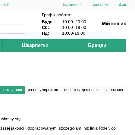
Порівняння
ус
Ro
Pl
Бажання
Вхід
Графік роботи:
Будні:
10:00–20:00
Мій кошик
Сб:
10:00–19:00
Нд:
10:00-18:00
Шкарпетки
Бренди
початку нові
за популярністю
спочатку дешевше
за назвою
własny styl.
szej jakości i dopracowanymi szczegółami niż linia Rider, co