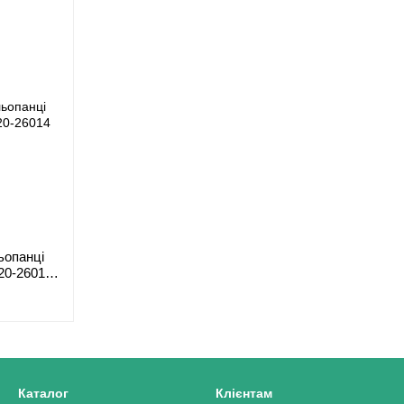
ьопанці
020-26014
Каталог
Клієнтам