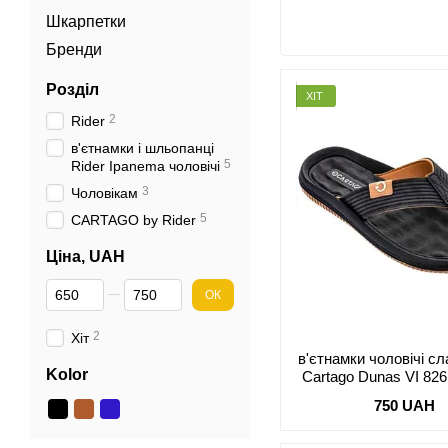
Шкарпетки
Бренди
Розділ
ХІТ
2
Rider
в'єтнамки і шльопанці
5
Rider Ipanema чоловічі
3
Чоловікам
5
CARTAGO by Rider
Ціна, UAH
Od Ціна, UAH
Do Ціна, UAH
ОК
2
Хіт
в'єтнамки чоловічі сл
Kolor
Cartago Dunas VI 82
чорні 47
750 UAH