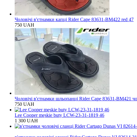
Чоловічі в'єтнамки капці Rider Cape 83631-BM422 red 47
750 UAH
Чоловічі в'єтнамки шльопанці Rider Cape 83631-BM421 чо
750 UAH
Lee Cooper męskie buty LCW-23-31-1819 46
1 300 UAH
Хіт