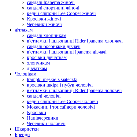
сандалі Ipanema жіночі
сандалі спортивні жіночі
кеди і сліпони Lee Cooper жіночі
Кросівки жіночі
Черевики жіночі
дітлахам
сандалі хлопчикам
в'єтнамки і шльопанці Rider Ipanema хлопчачі
сандалі босоніжки дівчачі
в'єтнамки і шльопанці Ipanema дівчачі
кросівки дівчаткам
хлопчикам
дівчаткам
Чоловікам
trampki męskie z siateczki
кросівки шкіра і нубук чоловічі
в'єтнамки і шльопанці Rider Ipanema чоловічі
сандалі чоловічі
кеди і сліпони Lee Cooper чоловчі
Мокасини і топсайдери чоловічі
Кросівки
Напівчеревики
Черевики чоловічі
Шкарпетки
Бренди