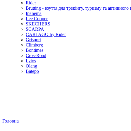
Rider
Brutting - взуття для трекінгу, туризму та активног
Ipanema
Lee Cooper
SKECHERS
SCARPA
CARTAGO by Rider
Grisport
Climberg
Bontimes
CrossRoad
Lytos
Olang
Batepo
Головна