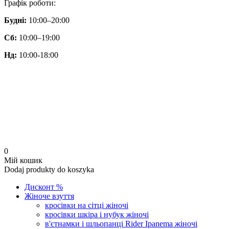
Графік роботи:
Будні:
10:00–20:00
Сб:
10:00–19:00
Нд:
10:00-18:00
0
Мій кошик
Dodaj produkty do koszyka
Дисконт %
Жіноче взуття
кросівки на сітці жіночі
кросівки шкіра і нубук жіночі
в'єтнамки і шльопанці Rider Ipanema жіночі