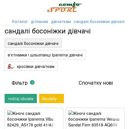
Каталог
дітлахам
дівчаткам
сандалі босоніжки дівчачі
сандалі босоніжки дівчачі
сандалі босоніжки дівчачі
в'єтнамки і шльопанці Ipanema дівчачі
кросівки дівчаткам
Фільтр
Спочатку нові
1
rodzaj obuwia
Sandały