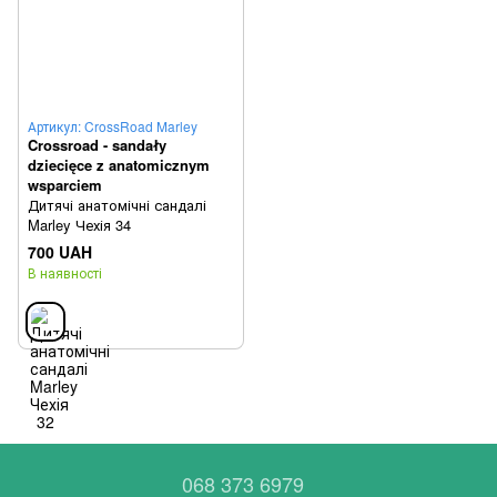
Артикул: CrossRoad Marley
Crossroad - sandały
dziecięce z anatomicznym
wsparciem
Дитячі анатомічні сандалі
Marley Чехія 34
700 UAH
В наявності
068 373 6979