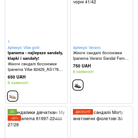
1
Артикул: Vibe gold
Артикул: Verano
Ipanema - najlepsze sandały,
Жіночі сандалі босоніжки
klapki i sandały!
Ipanema Verano Sandal Fem
Жіночі сандалі босоніжки
83518-AQ689 чорні 41/42
750 UAH
Ipanema Vibe 82429_AS178
В наявності
gold 41/42
650 UAH
В наявності
ХІТ
ДИСКОНТ
−20%