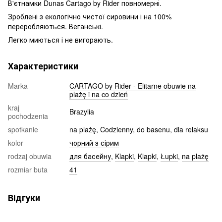
В'єтнамки Dunas Cartago by Rider повномерні.
Зроблені з екологічно чистої сировини і на 100%
переробляються. Веганські.
Легко миються і не вигорають.
Характеристики
Marka
CARTAGO by Rider - Elitarne obuwie na
plażę i na co dzień
kraj
Brazylia
pochodzenia
spotkanie
na plażę, Codzienny, do basenu, dla relaksu
kolor
чорний з сірим
rodzaj obuwia
для басейну
,
Klapki
,
Klapki
,
Łupki
,
na plażę
rozmiar buta
41
Відгуки