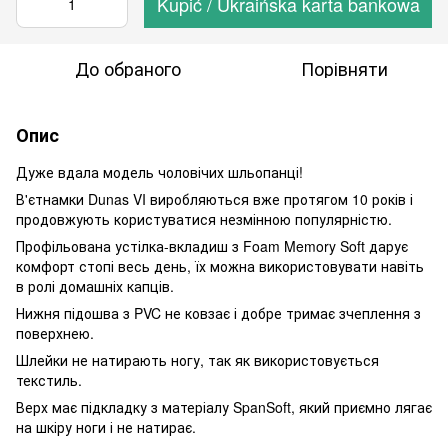
Kupić / Ukraińska karta bankowa
До обраного
Порівняти
Опис
Дуже вдала модель чоловічих шльопанці!
В'єтнамки Dunas VI виробляються вже протягом 10 років і
продовжують користуватися незмінною популярністю.
Профільована устілка-вкладиш з Foam Memory Soft дарує
комфорт стопі весь день, їх можна використовувати навіть
в ролі домашніх капців.
Нижня підошва з PVC не ковзає і добре тримає зчеплення з
поверхнею.
Шлейки не натирають ногу, так як використовується
текстиль.
Верх має підкладку з матеріалу SpanSoft, який приємно лягає
на шкіру ноги і не натирає.