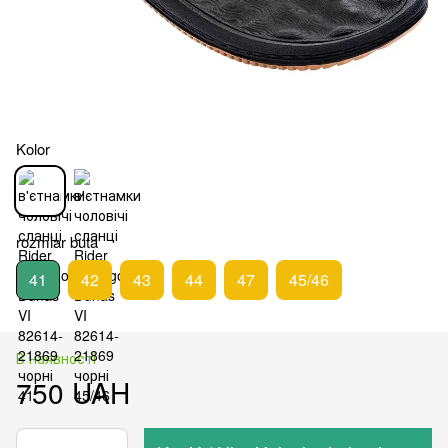
Kolor
rozmiar buta
41
42
43
44
47
45/46
В наявності
750 UAH