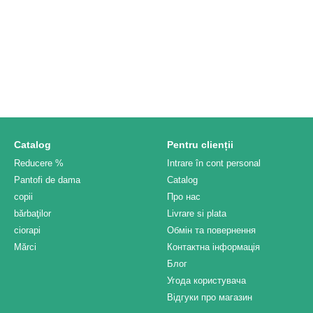
Catalog
Pentru clienții
Reducere %
Intrare în cont personal
Pantofi de dama
Catalog
copii
Про нас
bărbaţilor
Livrare si plata
ciorapi
Обмін та повернення
Mărci
Контактна інформація
Блог
Угода користувача
Відгуки про магазин