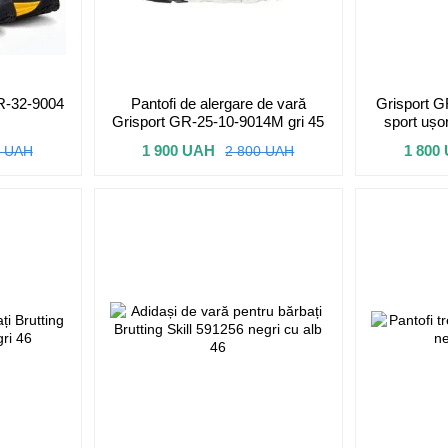
GR-32-9004
Pantofi de alergare de vară
Grisport G
Grisport GR-25-10-9014M gri 45
sport ușor
1 900 UAH
1 800
0 UAH
2 800 UAH