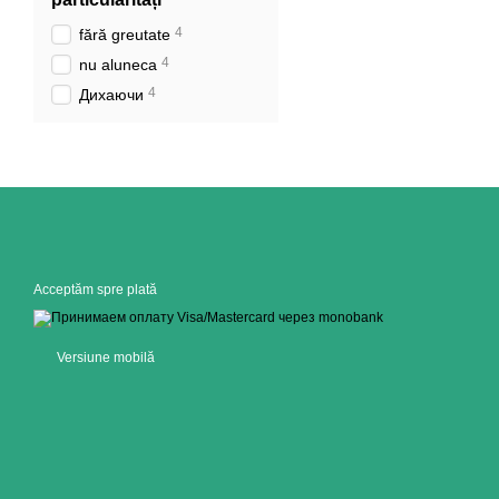
4
fără greutate
4
nu aluneca
4
Дихаючи
Acceptăm spre plată
Versiune mobilă