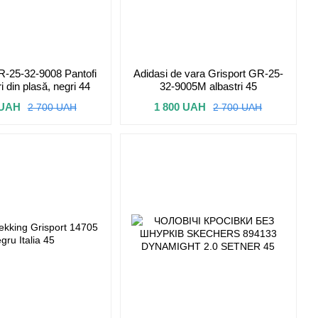
R-25-32-9008 Pantofi
Adidasi de vara Grisport GR-25-
i din plasă, negri 44
32-9005M albastri 45
 UAH
1 800 UAH
2 700 UAH
2 700 UAH