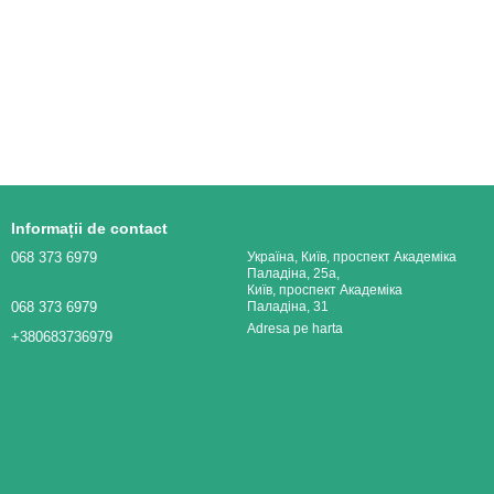
Informații de contact
068 373 6979
Україна, Київ, проспект Академіка
Паладіна, 25а,
Київ, проспект Академіка
068 373 6979
Паладіна, 31
Adresa pe harta
+380683736979