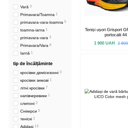
3
Vară
1
Primavara/Toamna
5
primavara-vara-toamna
Teniși ușori Grisport 
1
toamna-iarna
portocalii 44
3
primavara-vara
1 900 UAH
2 80
6
Primavara/Vara
1
Iarnă
tip de încălțăminte
3
кросівки демісезонні
1
кросівки зимові
7
літні кросівки
1
напівчеревики
2
слипоні
5
Снікерси
1
теніскі
13
Adidași