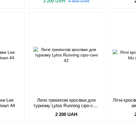
3 200 UAH
4 900 UAH
вки Lee
Легкі трекінгові кросівки для
Літні кросі
Cooper Tilly сірі оригінал 44
туризму Lytos Running сіро-сині
ai
42
2 200 UAH