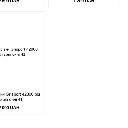
2 600 UAH
1 200 UAH
вки Grisport 42800 blu
rspin сині 41
2 000 UAH