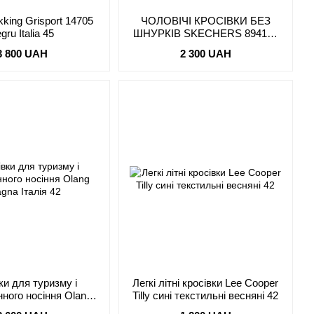
ekking Grisport 14705
ЧОЛОВІЧІ КРОСІВКИ БЕЗ
gru Italia 45
ШНУРКІВ SKECHERS 894133
DYNAMIGHT 2.0 SETNER 45
3 800 UAH
2 300 UAH
ки для туризму і
Легкі літні кросівки Lee Cooper
ного носіння Olang
Tilly сині текстильні весняні 42
gna Італія 42