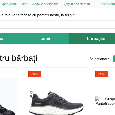
Укр
Рус
Ro
 інформація
Блог
Угода користувача
Відгуки про магазин
le tale vor fi fericite cu pantofii noștri, la fel și tu!
ma
copii
bărbaţilor
tru bărbați
Selecționare:
−32%
−33%