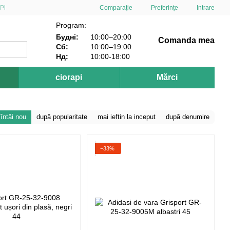
Comparație
Pl
Preferințe
Intrare
Program:
Будні:
10:00–20:00
Comanda mea
Сб:
10:00–19:00
Нд:
10:00-18:00
ciorapi
Mărci
întâi nou
după popularitate
mai ieftin la inceput
după denumire
−33%