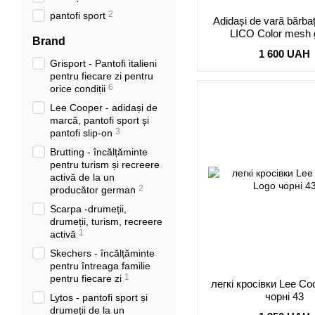
2
pantofi sport
Adidași de vară bărbaț
LICO Color mesh g
Brand
1 600 UAH
Grisport - Pantofi italieni
pentru fiecare zi pentru
6
orice condiții
Lee Cooper - adidași de
marcă, pantofi sport și
3
pantofi slip-on
Brutting - încălțăminte
pentru turism și recreere
activă de la un
2
producător german
Scarpa -drumeții,
drumeții, turism, recreere
1
activă
Skechers - încălțăminte
pentru întreaga familie
1
pentru fiecare zi
легкі кросівки Lee Co
чорні 43
Lytos - pantofi sport și
drumeții de la un