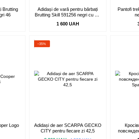
i Brutting
Adidași de vară pentru bărbați
Pantofi tr
ri 46
Brutting Skill 591256 negri cu alb
ne
46
1 600 UAH
−35%
oper Logo
Adidași de aer SCARPA GECKO
Кросів
CITY pentru fiecare zi 42,5
повсякден
Spa