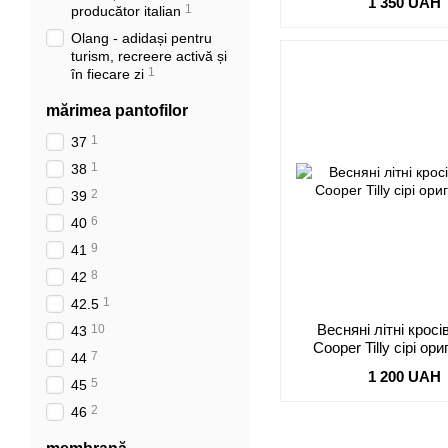
1 350 UAH
1
producător italian
Olang - adidași pentru
turism, recreere activă și
1
în fiecare zi
mărimea pantofilor
1
37
1
38
2
39
6
40
9
41
8
42
1
42.5
Весняні літні кросі
10
43
7
44
1 200 UAH
5
45
2
46