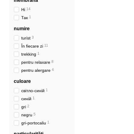
membrană
14
Ні
1
Так
numire
3
turist
11
În fiecare zi
1
trekking
8
pentru relaxare
4
pentru alergare
culoare
1
світло-синій
1
синій
2
gri
5
negru
1
gri-portocaliu
particularități