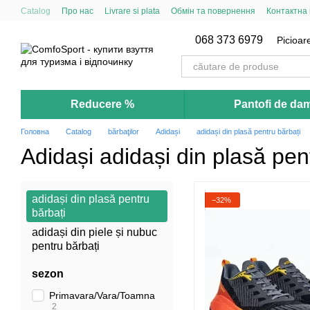
Mergi la conținutul principal
Catalog
Про нас
Livrare si plata
Обмін та повернення
Контактна
068 373 6979
Picioare
Reducere %
Pantofi de da
Головна
Catalog
bărbaţilor
Adidași
adidași din plasă pentru bărbați
Adidași adidași din plasă pen
adidași din plasă pentru
−32%
bărbați
adidași din piele și nubuc
pentru bărbați
sezon
Primavara/Vara/Toamna
2