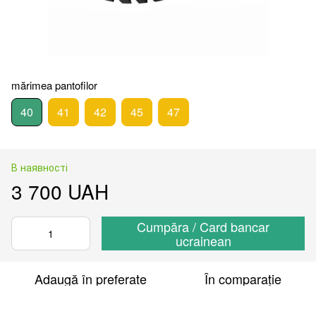
mărimea pantofilor
40
41
42
45
47
В наявності
3 700 UAH
Cumpăra / Card bancar
ucrainean
Adaugă în preferate
În comparație