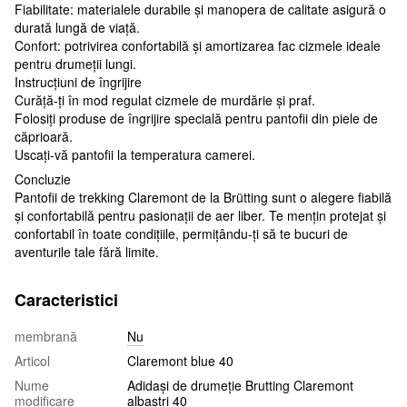
Fiabilitate: materialele durabile și manopera de calitate asigură o
durată lungă de viață.
Confort: potrivirea confortabilă și amortizarea fac cizmele ideale
pentru drumeții lungi.
Instrucțiuni de îngrijire
Curăță-ți în mod regulat cizmele de murdărie și praf.
Folosiți produse de îngrijire specială pentru pantofii din piele de
căprioară.
Uscați-vă pantofii la temperatura camerei.
Concluzie
Pantofii de trekking Claremont de la Brütting sunt o alegere fiabilă
și confortabilă pentru pasionații de aer liber. Te mențin protejat și
confortabil în toate condițiile, permițându-ți să te bucuri de
aventurile tale fără limite.
Caracteristici
membrană
Nu
Articol
Claremont blue 40
Nume
Adidași de drumeție Brutting Claremont
modificare
albaștri 40