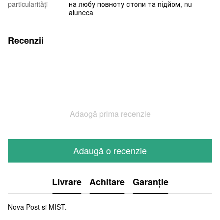
particularități
на любу повноту стопи та підйом, nu
aluneca
Recenzii
Adaogă prima recenzie
Adaugă o recenzie
Livrare
Achitare
Garanție
Nova Post si MIST.