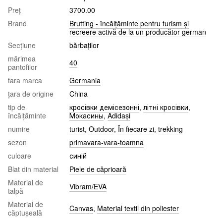
Preț
3700.00
Brand
Brutting - încălțăminte pentru turism și
recreere activă de la un producător german
Seсțiune
bărbaţilor
mărimea
40
pantofilor
tara marca
Germania
țara de origine
China
tip de
кросівки демісезонні
,
літні кросівки
,
încălțăminte
Мокасины
,
Adidași
numire
turist
,
Outdoor
,
În fiecare zi
,
trekking
sezon
primavara-vara-toamna
culoare
синій
Blat din material
Piele de căprioară
Material de
Vibram/EVA
talpă
Material de
Canvas
,
Material textil din poliester
căptușeală