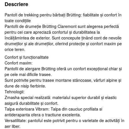
Descriere
Pantofi de trekking pentru bărbați Brütting: fiabilitate și confort în
toate condițiile
Pantofii de drumeție Brütting Claremont sunt alegerea perfectă
pentru cei care apreciază confortul și durabilitatea la
încălțămintea de exterior. Sunt concepute ținând cont de nevoile
drumeților și ale drumeților, oferind protecție și confort maxim pe
orice teren.
Confort și funcționalitate
Confort maxim:
Pantofii de alergare Brütting oferă un confort excepțional chiar și
pe cele mai dificile trasee.
Sunt potrivite pentru trasee montane stâncoase, vârfuri alpine și
dune de nisip fierbinte.
Tehnologii:
Zmasha special realizată: materialul superior durabil și elastic
asigură durabilitate și confort.
Talpa exterioara Vibram: Talpa din cauciuc profilata si
antiderapanta ofera o tractiune excelenta.
Versatilitate: pantoful este potrivit pentru o varietate de activități în
aer liber.