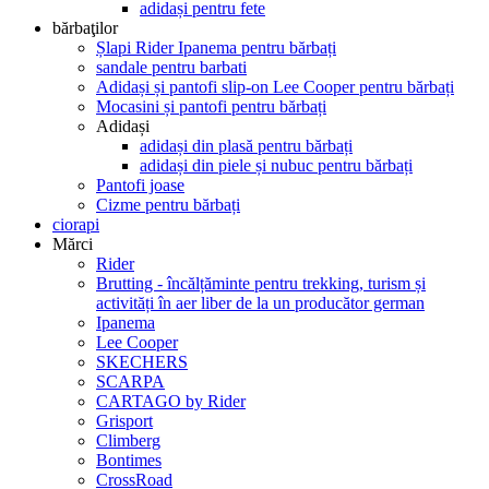
adidași pentru fete
bărbaţilor
Șlapi Rider Ipanema pentru bărbați
sandale pentru barbati
Adidași și pantofi slip-on Lee Cooper pentru bărbați
Mocasini și pantofi pentru bărbați
Adidași
adidași din plasă pentru bărbați
adidași din piele și nubuc pentru bărbați
Pantofi joase
Cizme pentru bărbați
ciorapi
Mărci
Rider
Brutting - încălțăminte pentru trekking, turism și
activități în aer liber de la un producător german
Ipanema
Lee Cooper
SKECHERS
SCARPA
CARTAGO by Rider
Grisport
Climberg
Bontimes
CrossRoad