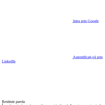
Intra prin Google
Autentificați-vă prin
LinkedIn
Restituie parola