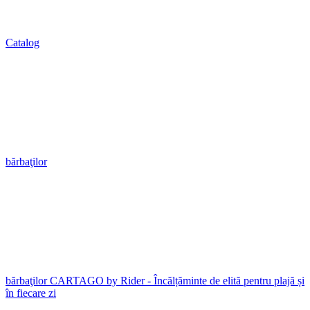
Catalog
bărbaţilor
bărbaţilor CARTAGO by Rider - Încălțăminte de elită pentru plajă și
în fiecare zi