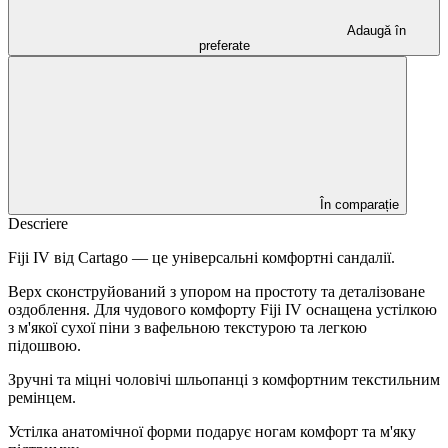
Adaugă în
preferate
În comparație
Descriere
Fiji IV від Cartago — це універсальні комфортні сандалії.
Верх сконструйований з упором на простоту та деталізоване
оздоблення. Для чудового комфорту Fiji IV оснащена устілкою
з м'якої сухої піни з вафельною текстурою та легкою
підошвою.
Зручні та міцні чоловічі шльопанці з комфортним текстильним
ремінцем.
Устілка анатомічної форми подарує ногам комфорт та м'яку