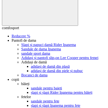
comfosport
Reducere %
Pantofi de dama
Slapi și papuci damă Rider Ipanema
Sandale de dama Ipanema
sandale sport dama
Adidași și pantofi slip-on Lee Cooper pentru femei
Adidași de damă
adidași de damă din plasă
adidași de damă din piele și nubuc
Bocanci de dama
copii
băieți
sandale pentru baieti
șlapi și șlapi Rider Ipanema pentru băieți
fetelor
sandale pentru fete
șlapi și șlapi Ipanema pentru fete