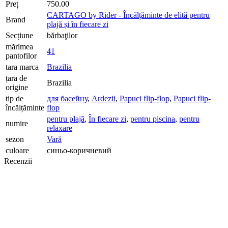
Preț
750.00
CARTAGO by Rider - Încălțăminte de elită pentru
Brand
plajă și în fiecare zi
Seсțiune
bărbaţilor
mărimea
41
pantofilor
tara marca
Brazilia
țara de
Brazilia
origine
tip de
для басейну
,
Ardezii
,
Papuci flip-flop
,
Papuci flip-
încălțăminte
flop
pentru plajă
,
În fiecare zi
,
pentru piscina
,
pentru
numire
relaxare
sezon
Vară
culoare
синьо-коричневий
Recenzii