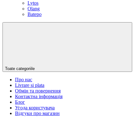
Lytos
Olang
Batepo
Toate categoriile
Про нас
Livrare si plata
Обмін та повернення
Контактна інформація
Блог
Угода користувача
Відгуки про магазин