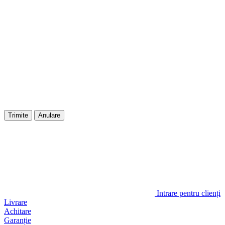
Trimite
Anulare
Intrare pentru clienți
Livrare
Achitare
Garanție