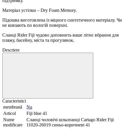
підтримку.
Матеріал устілки – Dry Foam Memory.
Підошва виготовлена із міцного синтетичного матеріалу. Чи
не ковзають по вологій поверхні.
Сланці Rider Fiji чудово доповнить ваше літнє вбрання для
пляжу, басейну, міста та прогулянок.
Descriere
Caracteristici
membrană
Nu
Articol
Fiji blue 41
Nume
Сланці чоловічі шльопанці Cartago Rider Fiji
modificare
11020-26019 синьо-коричневі 41