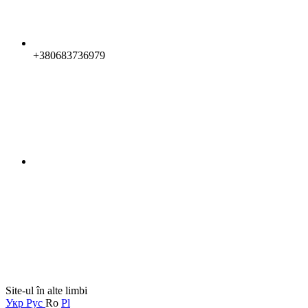
+380683736979
Site-ul în alte limbi
Укр
Рус
Ro
Pl