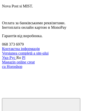
Nova Post si MIST.
Оплата за банківськими реквізитами.
Інетоплата онлайн картою в MonoPay
Гарантія від виробника.
068 373 6979
Контактна інформація
Versiunea completă a site-ului
Укр
Рус
Ro
Pl
Magazin online creat
cu Horoshop