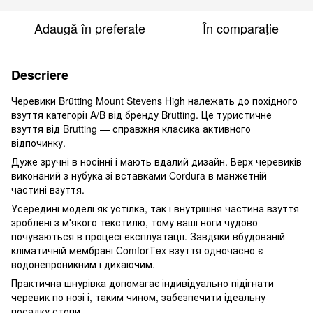
Adaugă în preferate
În comparație
Descriere
Черевики Brütting Mount Stevens High належать до похідного
взуття категорії A/B від бренду Brutting. Це туристичне
взуття від Brutting — справжня класика активного
відпочинку.
Дуже зручні в носінні і мають вдалий дизайн. Верх черевиків
виконаний з нубука зі вставками Cordura в манжетній
частині взуття.
Усередині моделі як устілка, так і внутрішня частина взуття
зроблені з м'якого текстилю, тому ваші ноги чудово
почуваються в процесі експлуатації. Завдяки вбудованій
кліматичній мембрані ComforТex взуття одночасно є
водонепроникним і дихаючим.
Практична шнурівка допомагає індивідуально підігнати
черевик по нозі і, таким чином, забезпечити ідеальну
посадку стопи.