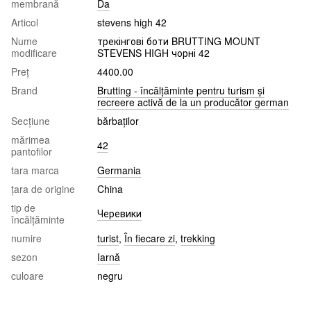
membrană
Da
Articol
stevens high 42
Nume
трекінгові боти BRUTTING MOUNT
modificare
STEVENS HIGH чорні 42
Preț
4400.00
Brand
Brutting - încălțăminte pentru turism și
recreere activă de la un producător german
Seсțiune
bărbaţilor
mărimea
42
pantofilor
tara marca
Germania
țara de origine
China
tip de
Черевики
încălțăminte
numire
turist
,
În fiecare zi
,
trekking
sezon
Iarnă
culoare
negru