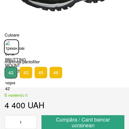
Culoare
mărimea pantofilor
42
43
45
46
В наявності
4 400 UAH
Cumpăra / Card bancar
ucrainean