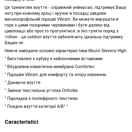
Це трекінгове взуття - справжній універсал, підтримує Вашу
ногу при кожному кроці і зручне в посадці завдяки
високопрофільній підошві Vibram. Ви можете вирушати в
гори з цими похідними черевиками і бути далеко від
цивілізації або просто прогулятися. в лісі гуляти поряд з
тобою - це outdoor взуття забезпечить ідеальну підтримку
Ваших ніг.
Нижче наведено основні характеристики Mount Stevens High:
* Виготовлені з нубуку з нейлоновими вставками
* Вбудована кліматична мембрана Comfortex
* Підошва Vibram для комфорту та опору ковзанню
* Дихаюче взуття
* Змінна текстильна устілка Ortholite
* Підкладка з поліефірного текстилю
* Похідне взуття категорії А/В* *
Caracteristici