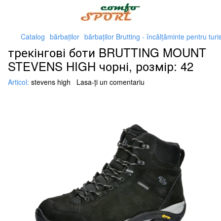
Catalog
bărbaţilor
bărbaţilor Brutting - încălțăminte pentru tu
трекінгові боти BRUTTING MOUNT
STEVENS HIGH чорні, розмір: 42
Articol:
stevens high
Lasa-ți un comentariu