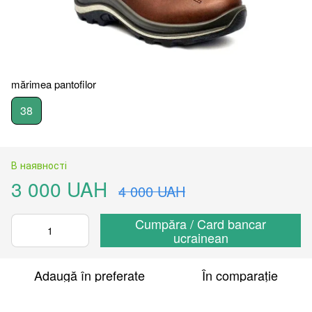
mărimea pantofilor
38
В наявності
3 000 UAH
4 000 UAH
Cumpăra / Card bancar
ucrainean
Adaugă în preferate
În comparație