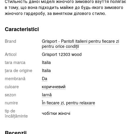
Стильність даної моделі жіночого зимового взуття полягає
в тому, що вона підходить майже до будь-якого зимового
жіночого гардеробу, за винятком ділового стилю.
Caracteristici
Brand
Grisport - Pantofi italieni pentru fiecare zi
pentru orice condiții
Articol
Grisport 12303 wood
tara marca
Italia
țara de origine
Italia
membrană
Da
culoare
коричневий
sezon
Iarnă
numire
În fiecare zi
,
pentru relaxare
tip de
чобітки жіночі
încălțăminte
Recenzii