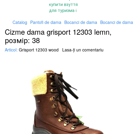
Catalog
Pantofi de dama
Bocanci de dama
Bocanci de dama Gr
Cizme dama grisport 12303 lemn,
розмір: 38
Articol:
Grisport 12303 wood
Lasa-ți un comentariu