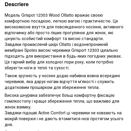
Descriere
Модель Grispot 12303 Wood Olliatto вражає своєю
комфортною посадкою, легкою вагою і практичністю. Це
високоякісне взуття для повсякденного носіння, активного
відпочинку або просто піших прогулянок для жінок, які
цінують особистий комфорт та високі стандарти.
Завдяки промасленій шкірі Oliatto і водонепроникній
мембрані Spotex високі черевики Grisport 12303 ідеально
підходять для використання в будь-яких погодних умовах.
Це гарний вибір для холодної пори року, коли потрібно
зберегти ноги в теплі та сухості.
Також зручність у носінні додає набивна вовна всередині
черевиків, яка дарує ногам відчуття м'якості і служить
додатковим прошарком для збереження тепла.
Висока шнурівка забезпечує більш комфортну фіксацію
гомілкостопу і краще збереження тепла, що важливо для
жінок взимку.
Завдяки підошві Active Comfort ці черевики не ковзають на
мокрій поверхні і не дають втомитися нозі протягом усього
дня.