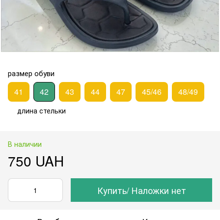
размер обуви
41
42
43
44
47
45/46
48/49
длина стельки
В наличии
750 UAH
Купить/ Наложки нет