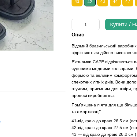
41
43
44
47
42
Купити / 
Опис
Відомий бразильський виробник 
відрізняються дійсно високою як
В'єтнамки CAPE відрізняються п
чудовими модними кольорами. В
формою та великим комфортом пр
спекотних літніх днів. Вони до
гнучким, приємним для шкіри, п
процесі виробництва.
Пом'якшена п'ята для ще більшо
та амортизації.
41-від краю до краю 26,5 см (вс
ю
42-від краю до краю 27,5 см (вс
43 — від краю до краю 28,0 см (