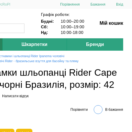
Порівняння
ус
Ro
Pl
Бажання
Вхід
Графік роботи:
Будні:
10:00–20:00
Мій кошик
Сб:
10:00–19:00
Нд:
10:00-18:00
Шкарпетки
Бренди
'єтнамки і шльопанці Rider Ipanema чоловічі
вічі Rider - бразильське взуття для басейну та пляжу
намки шльопанці Rider Cape
орні Бразилія, розмір: 42
Написати відгук
Порівняти
В бажання