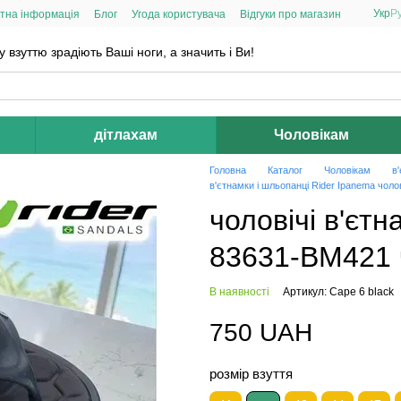
Укр
Р
тна інформація
Блог
Угода користувача
Відгуки про магазин
взуттю зрадіють Ваші ноги, а значить і Ви!
дітлахам
Чоловікам
Головна
Каталог
Чоловікам
в
в'єтнамки і шльопанці Rider Ipanema чоло
чоловічі в'єт
83631-BM421 ч
В наявності
Артикул: Cape 6 black
750 UAH
розмір взуття