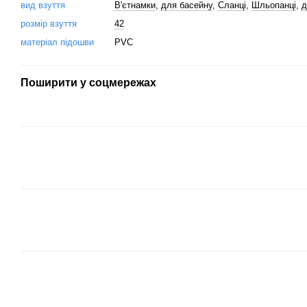
вид взуття
В'єтнамки
,
для басейну
,
Сланці
,
Шльопанці
,
д
розмір взуття
42
матеріал підошви
PVC
Поширити у соцмережах