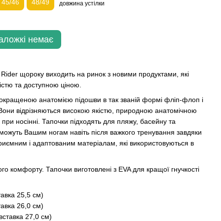
45/46
48/49
довжина устілки
Наложкі немає
Rider щороку виходить на ринок з новими продуктами, які
істю та доступною ціною.
окращеною анатомією підошви в так званій формі фліп-флоп і
они відрізняються високою якістю, природною анатомічною
и носінні. Тапочки підходять для пляжу, басейну та
поможуть Вашим ногам навіть після важкого тренування завдяки
риємним і адаптованим матеріалам, які використовуються в
го комфорту. Тапочки виготовлені з EVA для кращої гнучкості
тавка 25,5 см)
тавка 26,0 см)
вставка 27,0 см)