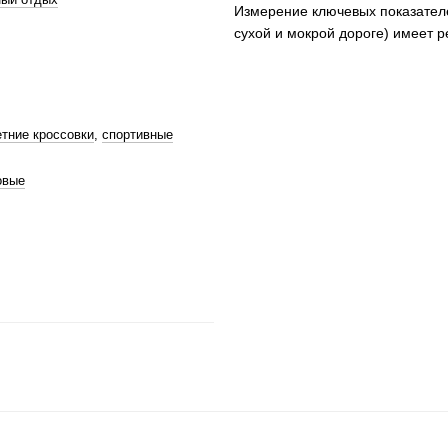
Измерение ключевых показател
сухой и мокрой дороге) имеет
етние кроссовки
,
спортивные
овые