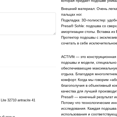
которая придает подошве уника
Внешний материал: Очень легка
пальцах ног.
Подкладка: 3D-полиэстер: удоб
Presa® Sohle: подошва со свер
амортизации стопы. Вставка из
Протектор подошвы с эксклюзи
сочетать в себе исключительное
ACTIVfit — это конструкционная
подошвы и модели, специально
обеспечивающие максимальную 
отдыха. Благодаря многолетне
комфорт. Когда мы говорим «а
благополучия в объективный ко
качества для лучшей производи
Presa® — конечный результат 
ite 32710 antracite 41
Потому что технологические ин
исследования. Каждая подошва
использования и соответствующ
вный отдых