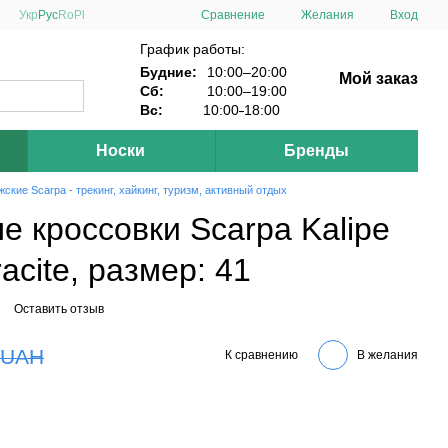
Сравнение
Укр
Рус
Ro
Pl
Желания
Вход
График работы:
Будние:
10:00–20:00
Мой заказ
Сб:
10:00–19:00
Вс:
10:00
-
18:00
Носки
Бренды
ские Scarpa - трекинг, хайкинг, туризм, активный отдых
 кроссовки Scarpa Kalipe
racite, размер: 41
Оставить отзыв
 UAH
К сравнению
В желания