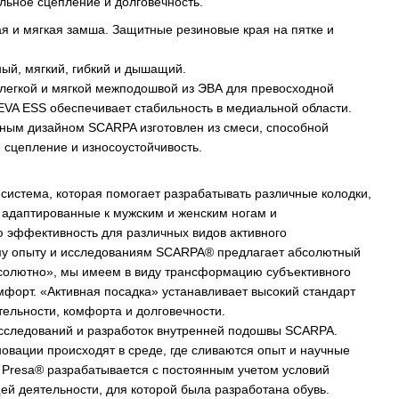
льное сцепление и долговечность.
я и мягкая замша. Защитные резиновые края на пятке и
ный, мягкий, гибкий и дышащий.
хлегкой и мягкой межподошвой из ЭВА для превосходной
 EVA ESS обеспечивает стабильность в медиальной области.
вным дизайном SCARPA изготовлен из смеси, способной
 сцепление и износоустойчивость.
 система, которая помогает разрабатывать различные колодки,
 адаптированные к мужским и женским ногам и
эффективность для различных видов активного
му опыту и исследованиям SCARPA® предлагает абсолютный
бсолютно», мы имеем в виду трансформацию субъективного
мфорт. «Активная посадка» устанавливает высокий стандарт
тельности, комфорта и долговечности.
исследований и разработок внутренней подошвы SCARPA.
новации происходят в среде, где сливаются опыт и научные
 Presa® разрабатывается с постоянным учетом условий
ей деятельности, для которой была разработана обувь.