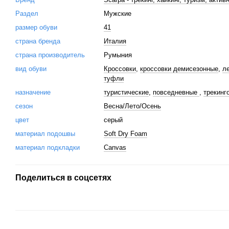
Раздел
Мужские
размер обуви
41
страна бренда
Италия
страна производитель
Румыния
вид обуви
Кроссовки
,
кроссовки демисезонные
,
л
туфли
назначение
туристические
,
повседневные
,
трекинг
сезон
Весна/Лето/Осень
цвет
серый
материал подошвы
Soft Dry Foam
материал подкладки
Canvas
Поделиться в соцсетях