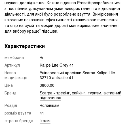
наукові дослідження. Кожна підошва Presa® розробляється
з постійним урахуванням умов використання та відповідної
діяльності, для якої було розроблено взуття. Вимірювання
ключових показників ефективності (включаючи зчеплення
та опір на сухій та мокрій дорозі) має вирішальне значення
для вибору кращої підошви.
Характеристики
мембрана
Ні
Артикул
Kalipe Lite Grey 41
Назва
Універсальні кросівки Scarpa Kalipe Lite
модифікації
32710 antracite 41
Ціна
3800.00
Бренд
Scarpa - трекінг, хайкінг, туризм, активний
відпочинок
Розділ
Чоловікам
розмір взуття
41
страна бренда
Італія