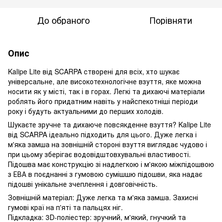
До обраного
Порівняти
Опис
Kalipe Lite від SCARPA створені для всіх, хто шукає
універсальне, але високотехнологічне взуття, яке можна
носити як у місті, так і в горах. Легкі та дихаючі матеріали
роблять його придатним навіть у найспекотніші періоди
року і будуть актуальними до перших холодів.
Шукаєте зручне та дихаюче повсякденне взуття? Kalipe Lite
від SCARPA ідеально підходить для цього. Дуже легка і
м'яка замша на зовнішній стороні взуття виглядає чудово і
при цьому зберігає водовідштовхувальні властивості.
Підошва має конструкцію зі надлегкою і м'якою міжпідошвою
з ЕВА в поєднанні з гумовою сумішшю підошви, яка надає
підошві унікальне зчеплення і довговічність.
Зовнішній матеріал: Дуже легка та м'яка замша. Захисні
гумові краї на п'яті та пальцях ніг.
Підкладка: 3D-поліестер: зручний, м'який, гнучкий та