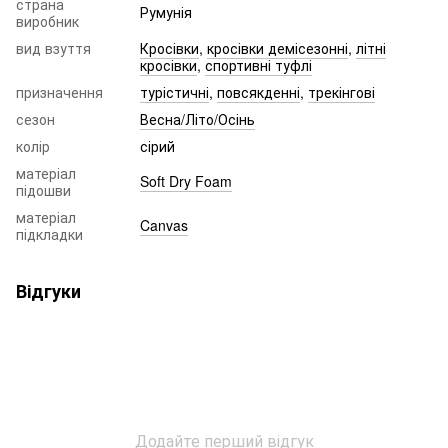
страна
Румунія
виробник
вид взуття
Кросівки
,
кросівки демісезонні
,
літні
кросівки
,
спортивні туфлі
призначення
турістичні
,
повсякденні
,
трекінгові
сезон
Весна/Літо/Осінь
колір
сірий
матеріал
Soft Dry Foam
підошви
матеріал
Canvas
підкладки
Відгуки
Додайте перший відгук