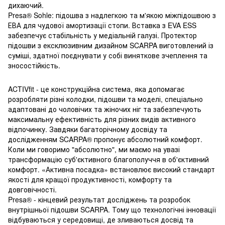
дихаючий.
Presa® Sohle: підошва з надлегкою та м'якою міжпідошвою з
ЕВА для чудової амортизації стопи. Вставка з EVA ESS
забезпечує стабільність у медіальній галузі. Протектор
підошви з ексклюзивним дизайном SCARPA виготовлений із
суміші, здатної поєднувати у собі виняткове зчеплення та
зносостійкість.
ACTIVfit - це конструкційна система, яка допомагає
розробляти різні колодки, підошви та моделі, спеціально
адаптовані до чоловічих та жіночих ніг та забезпечують
максимальну ефективність для різних видів активного
відпочинку. Завдяки багаторічному досвіду та
дослідженням SCARPA® пропонує абсолютний комфорт.
Коли ми говоримо "абсолютно", ми маємо на увазі
трансформацію суб'єктивного благополуччя в об'єктивний
комфорт. «Активна посадка» встановлює високий стандарт
якості для кращої продуктивності, комфорту та
довговічності.
Presa® - кінцевий результат досліджень та розробок
внутрішньої підошви SCARPA. Тому що технологічні інновації
відбуваються у середовищі, де зливаються досвід та