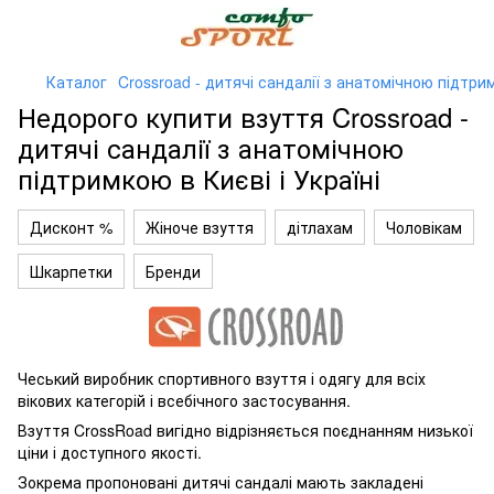
Каталог
Crossroad - дитячі сандалії з анатомічною підтр
Недорого купити взуття Crossroad -
дитячі сандалії з анатомічною
підтримкою в Києві і Україні
Дисконт %
Жіноче взуття
дітлахам
Чоловікам
Шкарпетки
Бренди
Чеський виробник спортивного взуття і одягу для всіх
вікових категорій і всебічного застосування.
Взуття CrossRoad вигідно відрізняється поєднанням низької
ціни і доступного якості.
Зокрема пропоновані дитячі сандалі мають закладені