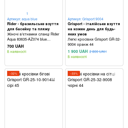
1
Артикул: aqua blue
Артикул: Grisport 9004
Rider - бразильське взуття
Grisport - італійське взуття
для басейну та пляжу
на кожен день для будь-
Жіночі в'єтнамки сланці Rider
яких умов
Aqua 83635-AZ074 blue
Легкі кросівки Grisport GR-32-
Бразилія 41/42
9004 оранж 44
700 UAH
1 900 UAH
В наявності
2 800 UAH
В наявності
−32%
−33%