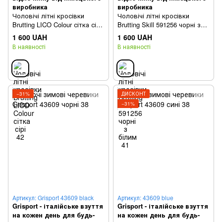
виробника
виробника
Чоловічі літні кросівки
Чоловічі літні кросівки
Brutting LICO Colour сітка сіра
Brutting Skill 591256 чорні з
46
білим 46
1 600 UAH
1 600 UAH
В наявності
В наявності
−31%
ДИСКОНТ
−31%
Артикул: Grisport 43609 black
Артикул: 43609 blue
Grisport - італійське взуття
Grisport - італійське взуття
на кожен день для будь-
на кожен день для будь-