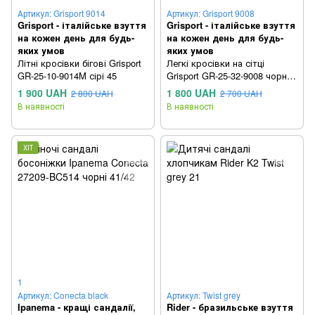
Артикул: Grisport 9014
Артикул: Grisport 9008
Grisport - італійське взуття
Grisport - італійське взуття
на кожен день для будь-
на кожен день для будь-
яких умов
яких умов
Літні кросівки бігові Grisport
Легкі кросівки на сітці
GR-25-10-9014M сірі 45
Grisport GR-25-32-9008 чорні
44
1 900 UAH
1 800 UAH
2 800 UAH
2 700 UAH
В наявності
В наявності
ХІТ
1
Артикул: Conecta black
Артикул: Twist grey
Ipanema - кращі сандалії,
Rider - бразильське взуття