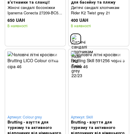
в'єтнамки та сланці!
для басейну та пляжу
Жіночі сандалі босоніжки
Дитячі сандалі хлопчикам
Ipanema Conecta 27209-BC514
Rider K2 Twist grey 21
чорні 41/42
650 UAH
400 UAH
В наявності
В наявності
Артикул: Colour grey
Артикул: Skill
Brutting - взуття для
Brutting - взуття для
туризму та активного
туризму та активного
відпочинку від німецького
відпочинку від німецького