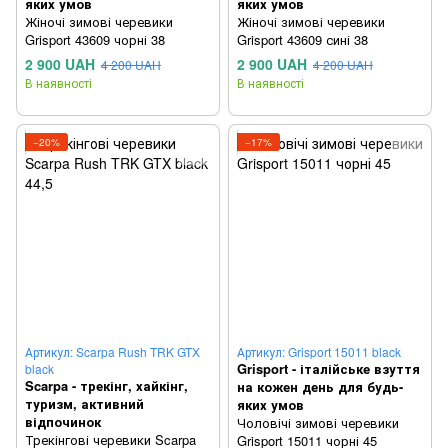
яких умов
яких умов
Жіночі зимові черевики
Жіночі зимові черевики
Grisport 43609 чорні 38
Grisport 43609 сині 38
2 900 UAH
2 900 UAH
4 200 UAH
4 200 UAH
В наявності
В наявності
−20%
−17%
Артикул: Scarpa Rush TRK GTX
Артикул: Grisport 15011 black
Grisport - італійське взуття
black
Scarpa - трекінг, хайкінг,
на кожен день для будь-
туризм, активний
яких умов
відпочинок
Чоловічі зимові черевики
Трекінгові черевики Scarpa
Grisport 15011 чорні 45