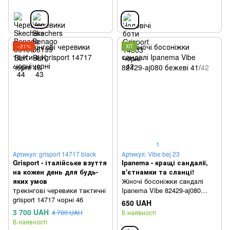
−21%
ХІТ
1
Артикул: grisport 14717 black
Артикул: Vibe bej 23
Grisport - італійське взуття
Ipanema - кращі сандалії,
на кожен день для будь-
в'єтнамки та сланці!
яких умов
Жіночі босоніжки сандалі
трекінгові черевики тактичні
Ipanema Vibe 82429-aj080
grisport 14717 чорні 46
бежеві 41/42
650 UAH
3 700 UAH
4 700 UAH
В наявності
В наявності