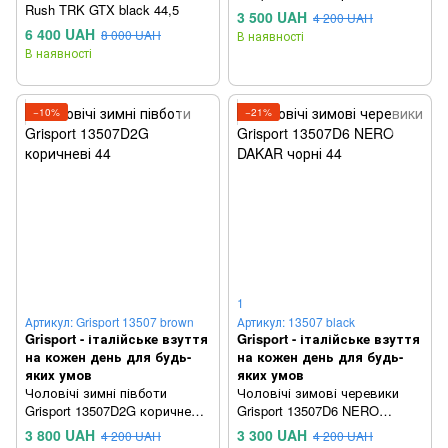
Rush TRK GTX black 44,5
3 500 UAH
4 200 UAH
6 400 UAH
8 000 UAH
В наявності
В наявності
−10%
−21%
1
Артикул: Grisport 13507 brown
Артикул: 13507 black
Grisport - італійське взуття
Grisport - італійське взуття
на кожен день для будь-
на кожен день для будь-
яких умов
яких умов
Чоловічі зимні півботи
Чоловічі зимові черевики
Grisport 13507D2G коричневі
Grisport 13507D6 NERO
44
DAKAR чорні 44
3 800 UAH
3 300 UAH
4 200 UAH
4 200 UAH