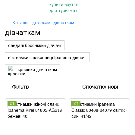
Каталог
дітлахам
дівчаткам
дівчаткам
сандалі босоніжки дівчачі
в'єтнамки і шльопанці Ipanema дівчачі
кросівки дівчаткам
Фільтр
Спочатку нові
ХІТ
ХІТ