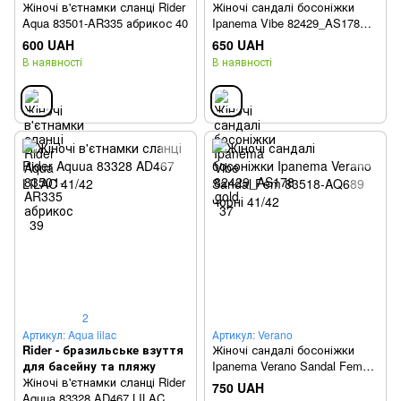
Жіночі в'єтнамки сланці Rider
Жіночі сандалі босоніжки
Aqua 83501-AR335 абрикос 40
Ipanema Vibe 82429_AS178
gold 41/42
600 UAH
650 UAH
В наявності
В наявності
2
Артикул: Aqua lilac
Артикул: Verano
Rider - бразильське взуття
Жіночі сандалі босоніжки
для басейну та пляжу
Ipanema Verano Sandal Fem
Жіночі в'єтнамки сланці Rider
83518-AQ689 чорні 41/42
750 UAH
Aquua 83328 AD467 LILAC