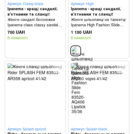
Артикул: Classy black
Артикул: High
Ipanema - кращі сандалії,
Ipanema - кращі сандалії,
в'єтнамки та сланці!
в'єтнамки та сланці!
Жіночі сандалі босоніжки
Жіночі шльопанці на танкетці
Ipanema class classy sandal
Ipanema High Fashion Slide
83666-BC755 чорні 41/42
Fem 83520-AQ406 Lipstick 40
700 UAH
1 100 UAH
В наявності
В наявності
Артикул: Splash apricot
Артикул: Splash black
Rider - бразильське взуття
Rider - бразильське взуття