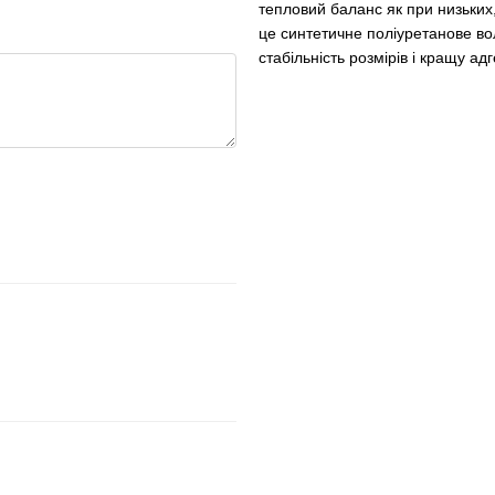
тепловий баланс як при низьких,
це синтетичне поліуретанове воло
стабільність розмірів і кращу ад