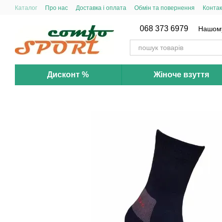
Перейти до основного контенту
Каталог
Про нас
Доставка і оплата
Обмін та повернення
Контак
068 373 6979
Нашому 
Дисконт %
Жіноче взуття