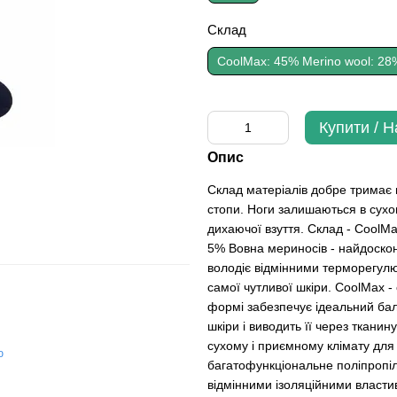
Склад
CoolMax: 45% Merino wool: 28%
Купити / 
Опис
Склад матеріалів добре тримає п
стопи. Ноги залишаються в сух
дихаючої взуття. Склад - CoolMa
5% Вовна мериносів - найдоскон
володіє відмінними терморегулю
самої чутливої шкіри. CoolMax - 
формі забезпечує ідеальний балан
шкіри і виводить її через ткани
сухому і приємному клімату для
ю
багатофункціональне поліпропі
відмінними ізоляційними власти