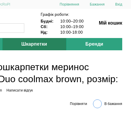
Порівняння
ус
Ro
Pl
Бажання
Вхід
Графік роботи:
Будні:
10:00–20:00
Мій кошик
Сб:
10:00–19:00
Нд:
10:00-18:00
Шкарпетки
Бренди
мошкарпетки меринос
 Duo coolmax brown, розмір:
wn
Написати відгук
Порівняти
В бажання