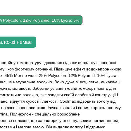
 Polycolon: 12% Polyamid: 10% Lycra: 5%
Наложкі немає
остійну температуру і дозволяє відводити вологу з поверхні
ому і комфортному оточенні. Підвищує ефект водонепроникною
x: 45% Merino wool: 28% Polycolon: 12% Polyamid: 10% Lycra:
аліше натуральне волокно. Воно дуже м'яке, легке, дихаюче і
ючі властивості. Забезпечує винятковий комфорт навіть для
синтетичне волокно, яке завдяки своїй особливій конструкції і
с, відчуття сухості і легкості. Coolmax відводить вологу від
ну на зовнішню поверхню. Усуває запахи і сприяє прохолодному,
 тіла. Поликолон - спеціально розроблене
ленове волокно, що характеризується нульовим поглинанням,
востями і малою вагою. Він видаляє вологу і підтримує