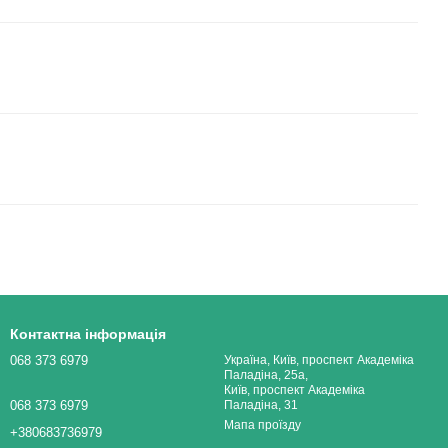
Контактна інформація
068 373 6979
Україна, Київ, проспект Академіка
Паладіна, 25а,
Київ, проспект Академіка
068 373 6979
Паладіна, 31
Мапа проїзду
+380683736979