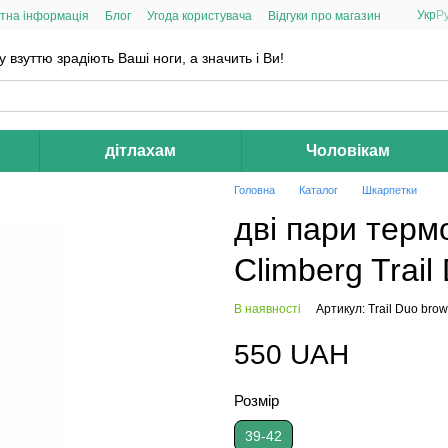
Укр
Р
тна інформація
Блог
Угода користувача
Відгуки про магазин
взуттю зрадіють Ваші ноги, а значить і Ви!
дітлахам
Чоловікам
Головна
Каталог
Шкарпетки
дві пари тер
Climberg Trail
В наявності
Артикул: Trail Duo bro
550 UAH
Розмір
39-42