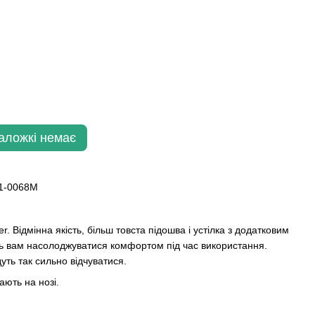
Наложкі немає
1-0068M
r. Відмінна якість, більш товста підошва і устілка з додатковим
ь вам насолоджуватися комфортом під час використання.
уть так сильно відчуватися.
ають на нозі.