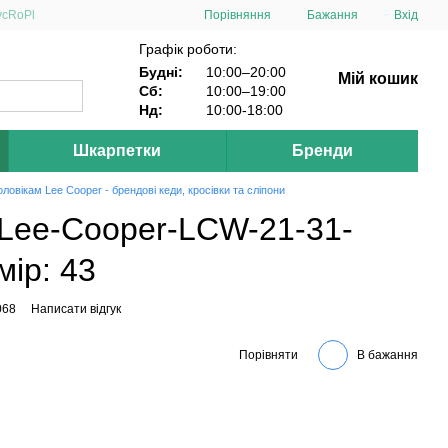
Порівняння
ус
Ro
Pl
Бажання
Вхід
Графік роботи:
Будні:
10:00–20:00
Мій кошик
Сб:
10:00–19:00
Нд:
10:00-18:00
Шкарпетки
Бренди
оловікам Lee Cooper - брендові кеди, кросівки та сліпони
 Lee-Cooper-LCW-21-31-
мір: 43
068
Написати відгук
Порівняти
В бажання