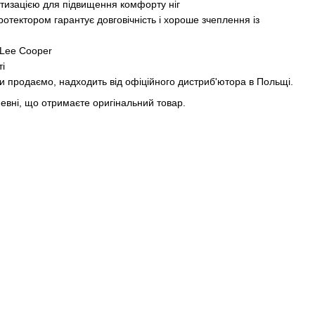
ртизацією для підвищення комфорту ніг
ротектором гарантує довговічність і хороше зчеплення із
 Lee Cooper
ті
ми продаємо, надходить від офіційного дистриб'ютора в Польщі.
певні, що отримаєте оригінальний товар.