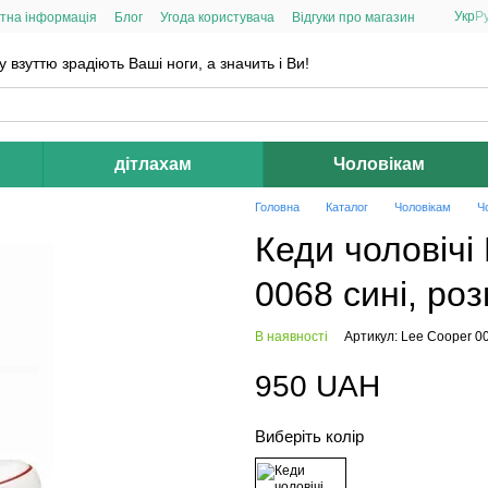
Укр
Р
тна інформація
Блог
Угода користувача
Відгуки про магазин
взуттю зрадіють Ваші ноги, а значить і Ви!
дітлахам
Чоловікам
Головна
Каталог
Чоловікам
Ч
Кеди чоловічі
0068 сині, роз
В наявності
Артикул: Lee Cooper 0
950 UAH
Виберіть колір