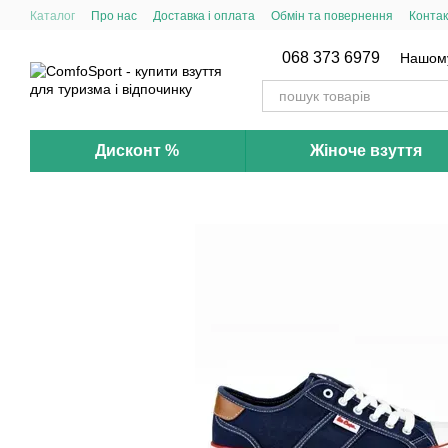
Перейти до основного контенту
Каталог
Про нас
Доставка і оплата
Обмін та повернення
Контак
068 373 6979
Нашому 
Дисконт %
Жіноче взуття