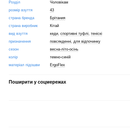
Розділ
Чоловікам
розмір взуття
43
страна бренда
Брітания
страна виробник
Кітай
вид взуття
кеди
,
спортивні туфлі
,
теніскі
призначення
повсякденні
,
для відпочинку
сезон
весна-літо-осінь
колір
темно-синій
матеріал підошви
ErgoFlex
Поширити у соцмережах