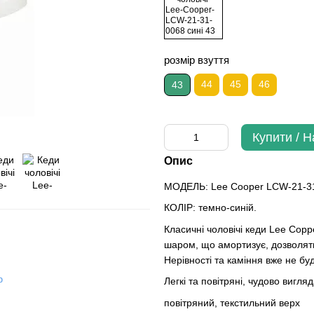
розмір взуття
44
45
46
43
Купити / 
Опис
МОДЕЛЬ: Lee Cooper LCW-21-3
КОЛІР: темно-синій.
Класичні чоловічі кеди Lee Coppe
шаром, що амортизує, дозволят
Нерівності та каміння вже не буд
ю
Легкі та повітряні, чудово вигляд
повітряний, текстильний верх