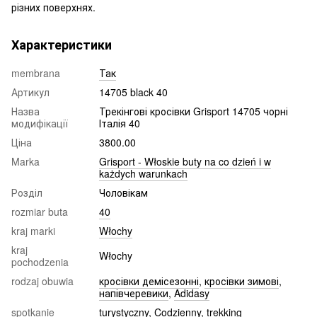
різних поверхнях.
Характеристики
membrana
Так
Артикул
14705 black 40
Назва
Трекінгові кросівки Grisport 14705 чорні
модифікації
Італія 40
Ціна
3800.00
Marka
Grisport - Włoskie buty na co dzień i w
każdych warunkach
Розділ
Чоловікам
rozmiar buta
40
kraj marki
Włochy
kraj
Włochy
pochodzenia
rodzaj obuwia
кросівки демісезонні
,
кросівки зимові
,
напівчеревики
,
Adidasy
spotkanie
turystyczny
,
Codzienny
,
trekking