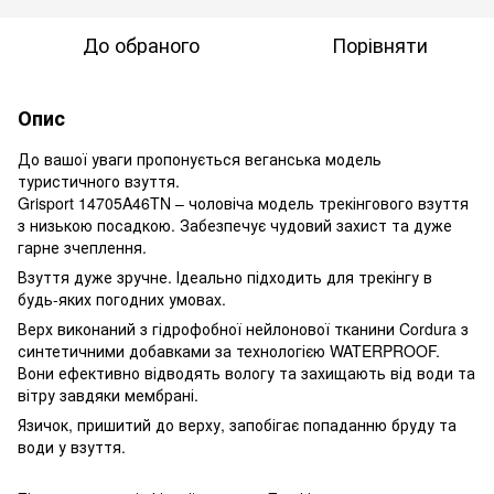
До обраного
Порівняти
Опис
До вашої уваги пропонується веганська модель
туристичного взуття.
Grisport 14705A46TN – чоловіча модель трекінгового взуття
з низькою посадкою. Забезпечує чудовий захист та дуже
гарне зчеплення.
Взуття дуже зручне. Ідеально підходить для трекінгу в
будь-яких погодних умовах.
Верх виконаний з гідрофобної нейлонової тканини Cordura з
синтетичними добавками за технологією WATERPROOF.
Вони ефективно відводять вологу та захищають від води та
вітру завдяки мембрані.
Язичок, пришитий до верху, запобігає попаданню бруду та
води у взуття.