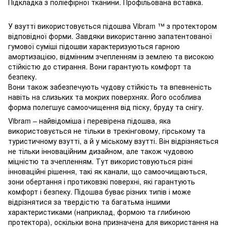
Підкладка з поліефірної тканини. Профільована вставка.
У взутті використовується підошва Vibram ™ з протектором
відповідної форми. Завдяки використанню запатентованої
гумової суміші підошви характеризуються гарною
амортизацією, відмінним зчепленням із землею та високою
стійкістю до стирання. Вони гарантують комфорт та
безпеку.
Вони також забезпечують чудову стійкість та впевненість
навіть на слизьких та мокрих поверхнях. Його особлива
форма полегшує самоочищення від піску, бруду та снігу.
Vibram – найвідоміша і перевірена підошва, яка
використовується не тільки в трекінговому, гірському та
туристичному взутті, а й у міському взутті. Він відрізняється
не тільки інноваційним дизайном, але також чудовою
міцністю та зчепленням. Тут використовуються різні
інноваційні рішення, такі як канали, що самоочищаються,
зони обертання і протиковзкі поверхні, які гарантують
комфорт і безпеку. Підошва буває різних типів і може
відрізнятися за твердістю та багатьма іншими
характеристиками (наприклад, формою та глибиною
протектора), оскільки вона призначена для використання на