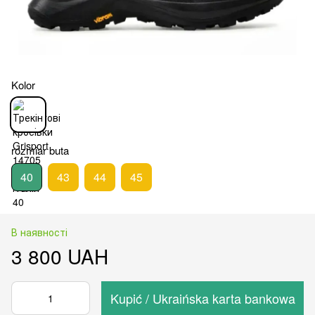
Kolor
rozmiar buta
40
43
44
45
В наявності
3 800 UAH
Kupić / Ukraińska karta bankowa