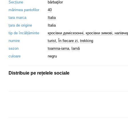
Seсțiune
bărbaţilor
mărimea pantofilor
40
tara marca
Italia
țara de origine
Italia
tip de încălțăminte
кросівки демісезонні
,
кросівки зимові
,
напівче
numire
turist
,
În fiecare zi
,
trekking
sezon
toamna-iarna
,
Iarnă
culoare
negru
Distribuie pe rețelele sociale