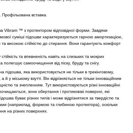
и. Профільована вставка.
шва Vibram ™ з протектором відповідної форми. Завдяки
мової суміші підошви характеризуються гарною амортизацією,
 та високою стійкістю до стирання. Вони гарантують комфорт
стійкість та впевненість навіть на слизьких та мокрих
 полегшує самоочищення від піску, бруду та снігу.
на підошва, яка використовується не тільки в трекінговому,
 а й у міському взутті. Він відрізняється не тільки інноваційним
ністю та зчепленням. Тут використовуються різні інноваційні
оочищаються, зони обертання і протиковзкі поверхні, які
дошва буває різних типів і може відрізнятися за твердістю та
ами (наприклад, формою та глибиною протектора), оскільки
ня на різних поверхнях.