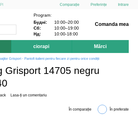
Comparație
Pl
Preferințe
Intrare
Program:
Будні:
10:00–20:00
Comanda mea
Сб:
10:00–19:00
Нд:
10:00-18:00
ciorapi
Mărci
aţilor Grisport - Pantofi italieni pentru fiecare zi pentru orice condiții
ng Grisport 14705 negru
40
lack
Lasa-ți un comentariu
În comparație
În preferate