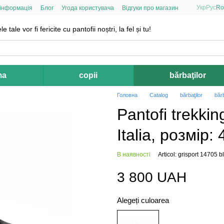
Укр
Рус
Ro
 інформація
Блог
Угода користувача
Відгуки про магазин
le tale vor fi fericite cu pantofii noștri, la fel și tu!
ma
copii
bărbaţilor
Головна
Catalog
bărbaţilor
bărb
Pantofi trekki
Italia, розмір: 
В наявності
Articol: grisport 14705 b
3 800 UAH
Alegeți culoarea