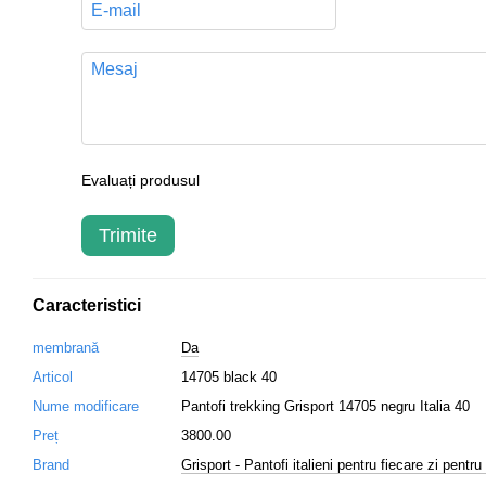
Evaluați produsul
Trimite
Caracteristici
membrană
Da
Articol
14705 black 40
Nume modificare
Pantofi trekking Grisport 14705 negru Italia 40
Preț
3800.00
Brand
Grisport - Pantofi italieni pentru fiecare zi pentru 