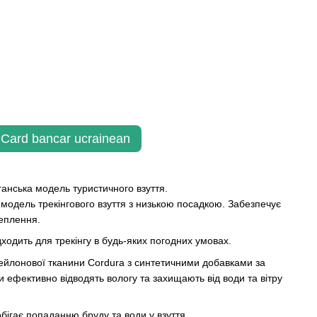
Card bancar ucrainean
ганська модель туристичного взуття.
 модель трекінгового взуття з низькою посадкою. Забезпечує
чеплення.
дходить для трекінгу в будь-яких погодних умовах.
ейлонової тканини Cordura з синтетичними добавками за
фективно відводять вологу та захищають від води та вітру
бігає попаданню бруду та води у взуття.