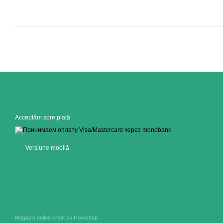
Acceptăm spre plată
Versiune mobilă
Magazin online creat cu Horoshop