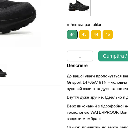
mărimea pantofilor
43
44
45
40
Cumpăra / 
Descriere
До вашої уваги пропонується ве
Grisport 14705A46TN – чоловіча
чудовий захист та дуже гарне з
Взуття дуже зручне. Ідеально пі
Верх виконаний з гідрофобної н
технологією WATERPROOF. Вони е
завдяки мембрані.
Язичок, пришитий до верху, запо