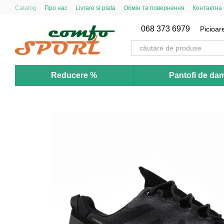
Mergi la conținutul principal
Catalog
Про нас
Livrare si plata
Обмін та повернення
Контактна
068 373 6979
Picioare
Reducere %
Pantofi de da