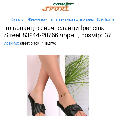
Каталог
Жіноче взуття
в'єтнамки і шльопанці Rider Ipane
шльопанці жіночі сланци Ipanema
Street 83244-20766 чорні , розмір: 37
Артикул:
street black
1 відгук