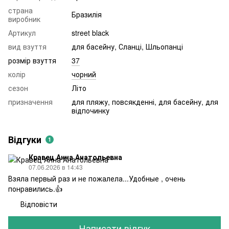
страна
Бразилія
виробник
Артикул
street black
вид взуття
для басейну, Сланці, Шльопанці
розмір взуття
37
колір
чорний
сезон
Літо
призначення
для пляжу, повсякденні, для басейну, для
відпочинку
Відгуки
1
Кравец Анна Анатольевна
07.06.2026 в 14:43
Взяла первый раз и не пожалела...Удобные , очень
понравились.👍
Відповісти
Написати відгук