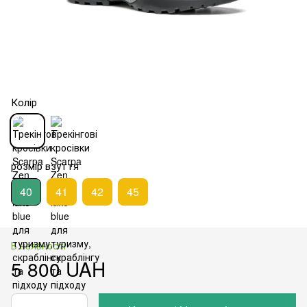
Колір
розмір взуття
40
41
42
45
В наявності
5 800 UAH