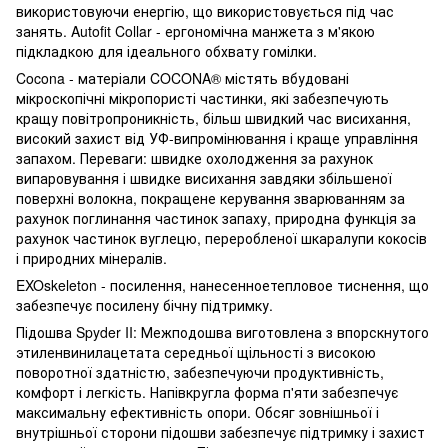
використовуючи енергію, що використовується під час
занять. Autofit Collar - ергономічна манжета з м'якою
підкладкою для ідеального обхвату гомілки.
Cocona - матеріали COCONA® містять вбудовані
мікроскопічні мікропористі частинки, які забезпечують
кращу повітропроникність, більш швидкий час висихання,
високий захист від УФ-випромінювання і краще управління
запахом. Переваги: швидке охолодження за рахунок
випаровування і швидке висихання завдяки збільшеної
поверхні волокна, покращене керування зварюванням за
рахунок поглинання частинок запаху, природна функція за
рахунок частинок вуглецю, переробленої шкаралупи кокосів
і природних мінералів.
EXOskeleton - посилення, нанесенноетепловое тиснення, що
забезпечує посилену бічну підтримку.
Підошва Spyder II: Межподошва виготовлена з впорскнутого
этиленвинилацетата середньої щільності з високою
поворотної здатністю, забезпечуючи продуктивність,
комфорт і легкість. Напівкругла форма п'яти забезпечує
максимальну ефективність опори. Обсяг зовнішньої і
внутрішньої сторони підошви забезпечує підтримку і захист