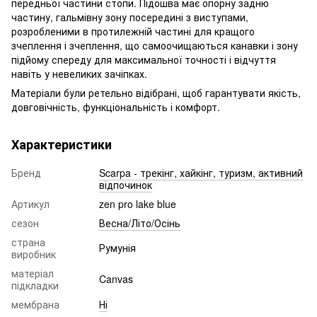
передньої частини стопи. Підошва має опорну задню
частину, гальмівну зону посередині з виступами,
розробленими в протилежній частині для кращого
зчеплення і зчеплення, що самоочищаються канавки і зону
підйому спереду для максимальної точності і відчуття
навіть у невеликих зачіпках.
Матеріали були ретельно відібрані, щоб гарантувати якість,
довговічність, функціональність і комфорт.
Характеристики
Бренд
Scarpa - трекінг, хайкінг, туризм, активний
відпочинок
Артикул
zen pro lake blue
сезон
Весна/Літо/Осінь
страна
Румунія
виробник
матеріал
Canvas
підкладки
мембрана
Ні