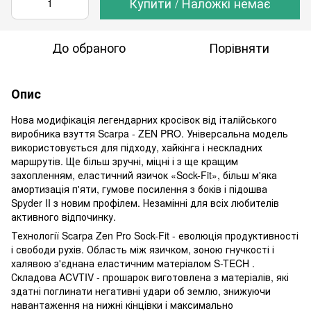
Купити / Наложкі немає
До обраного
Порівняти
Опис
Нова модифікація легендарних кросівок від італійського
виробника взуття Scarpa - ZEN PRO. Універсальна модель
використовується для підходу, хайкінга і нескладних
маршрутів. Ще більш зручні, міцні і з ще кращим
захопленням, еластичний язичок «Sock-Fit», більш м'яка
амортизація п'яти, гумове посилення з боків і підошва
Spyder II з новим профілем. Незамінні для всіх любителів
активного відпочинку.
Технології Scarpa Zen Pro Sock-Fit - еволюція продуктивності
і свободи рухів. Область між язичком, зоною гнучкості і
халявою з'єднана еластичним матеріалом S-TECH .
Складова ACVTIV - прошарок виготовлена з матеріалів, які
здатні поглинати негативні удари об землю, знижуючи
навантаження на нижні кінцівки і максимально