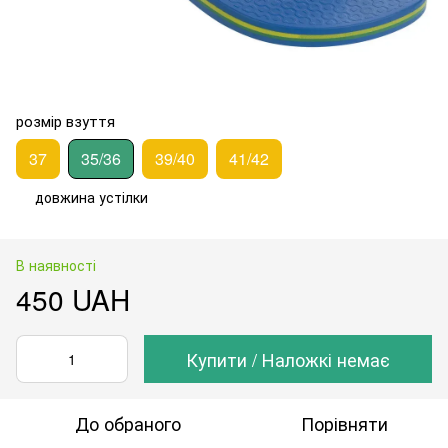
розмір взуття
37
35/36
39/40
41/42
довжина устілки
В наявності
450 UAH
Купити / Наложкі немає
До обраного
Порівняти