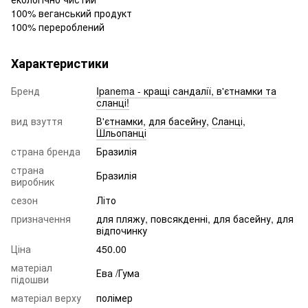
100% веганський продукт
100% перероблений
Характеристики
Бренд
Ipanema - кращі сандалії, в'єтнамки та
сланці!
вид взуття
В'єтнамки
,
для басейну
,
Сланці
,
Шльопанці
страна бренда
Бразилія
страна
Бразилія
виробник
сезон
Літо
призначення
для пляжу, повсякденні, для басейну, для
відпочинку
Ціна
450.00
матеріал
Ева /Гума
підошви
матеріал верху
полімер