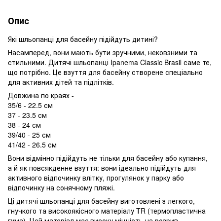
Опис
Які шльопанці для басейну підійдуть дитині?
Насамперед, вони мають бути зручними, нековзними та
стильними. Дитячі шльопанці Ipanema Classic Brasil саме те,
що потрібно. Це взуття для басейну створене спеціально
для активних дітей та підлітків.
Довжина по краях -
35/6 - 22.5 см
37 - 23.5 см
38 - 24 см
39/40 - 25 см
41/42 - 26.5 см
Вони відмінно підійдуть не тільки для басейну або купання,
а й як повсякденне взуття: вони ідеально підійдуть для
активного відпочинку влітку, прогулянок у парку або
відпочинку на сонячному пляжі.
Ці дитячі шльопанці для басейну виготовлені з легкого,
гнучкого та високоякісного матеріалу TR (термопластична
гума). Цей матеріал має високу міцність на розрив,