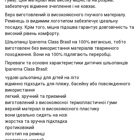
забезпечує відмінне зчеплення і не ковзає.
Верх виготовлений із високоякісного гнучкого матеріалу.
Ремінець із видимим логотипом забезпечує ідеальну
посадку. Крім того, міцна підошва гарантує довговічність та
високий рівень комфорту.
Шльопанці Ipanema Class Brasil на 100% веганські, тобто
виготовлені без використання матеріалів тваринного
походження. Вони на 100% підлягають переробці.
Переваги та основні характеристики дитячих шльопанців
Ipanema Class Brasil:
чудові шльопанці для дітей на літо
відмінно підходить для пляжу, басейну або повсякденного
використання
легкий, зручний та приємний
виготовлений з високоякісної термопластичної гуми
верхній матеріал із високоякісного пластику
вони ідеально сидять на нозі
жорстка та зручна підкладка
протиковзкий
логотип на ремінці
екологічно чистий