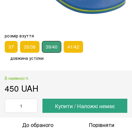
розмір взуття
37
35/36
39/40
41/42
довжина устілки
В наявності
450 UAH
Купити / Наложкі немає
До обраного
Порівняти