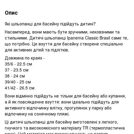
Опис
Які шльопанці для басейну підійдуть дитині?
Насамперед, вони мають бути зручними, нековзними та
стильними. Дитячі шльопанці Ipanema Classic Brasil саме те,
що потрібно. Це взуття для басейну створене спеціально
для активних дітей та підлітків.
Довжина по краях -
35/6 - 22.5 см
37 - 23.5 см
38 - 24 см
39/40 - 25 см
41/42 - 26.5 см
Вони відмінно підійдуть не тільки для басейну або купання,
а й як повсякденне взуття: вони ідеально підійдуть для
активного відпочинку влітку, прогулянок у парку або
відпочинку на сонячному пляжі.
Ці дитячі шльопанці для басейну виготовлені з легкого,
гнучкого та високоякісного матеріалу TR (термопластична
гума). Цей матеріал має високу міцність на розрив,