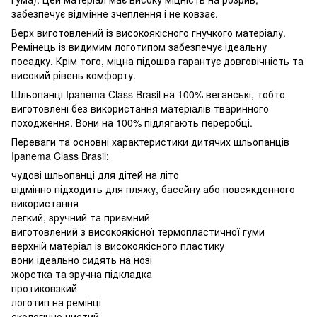
забезпечує відмінне зчеплення і не ковзає.
Верх виготовлений із високоякісного гнучкого матеріалу.
Ремінець із видимим логотипом забезпечує ідеальну
посадку. Крім того, міцна підошва гарантує довговічність та
високий рівень комфорту.
Шльопанці Ipanema Class Brasil на 100% веганські, тобто
виготовлені без використання матеріалів тваринного
походження. Вони на 100% підлягають переробці.
Переваги та основні характеристики дитячих шльопанців
Ipanema Class Brasil:
чудові шльопанці для дітей на літо
відмінно підходить для пляжу, басейну або повсякденного
використання
легкий, зручний та приємний
виготовлений з високоякісної термопластичної гуми
верхній матеріал із високоякісного пластику
вони ідеально сидять на нозі
жорстка та зручна підкладка
протиковзкий
логотип на ремінці
екологічно чистий