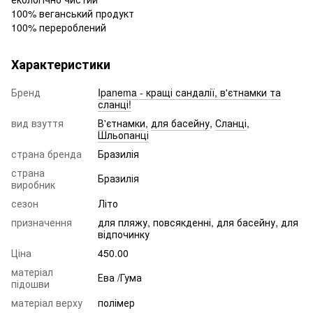
100% веганський продукт
100% перероблений
Характеристики
Бренд
Ipanema - кращі сандалії, в'єтнамки та
сланці!
вид взуття
В'єтнамки
,
для басейну
,
Сланці
,
Шльопанці
страна бренда
Бразилія
страна
Бразилія
виробник
сезон
Літо
призначення
для пляжу, повсякденні, для басейну, для
відпочинку
Ціна
450.00
матеріал
Ева /Гума
підошви
матеріал верху
полімер