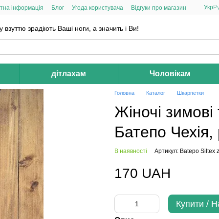
Укр
Р
тна інформація
Блог
Угода користувача
Відгуки про магазин
взуттю зрадіють Ваші ноги, а значить і Ви!
дітлахам
Чоловікам
Головна
Каталог
Шкарпетки
Жіночі зимові
Батепо Чехія, 
В наявності
Артикул: Batepo Siltex 
170 UAH
Купити / 