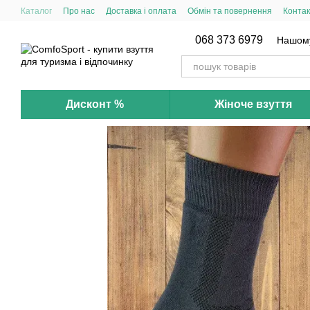
Перейти до основного контенту
Каталог
Про нас
Доставка і оплата
Обмін та повернення
Контак
068 373 6979
Нашому 
Дисконт %
Жіноче взуття