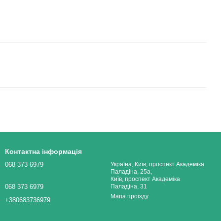
Контактна інформація
068 373 6979
Україна, Київ, проспект Академіка
Паладіна, 25а,
Київ, проспект Академіка
068 373 6979
Паладіна, 31
Мапа проїзду
+380683736979