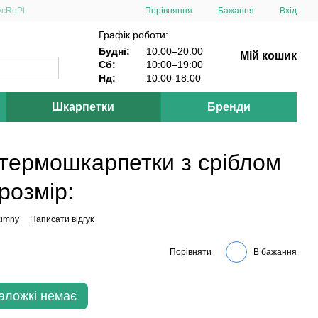
Порівняння
ус
Ro
Pl
Бажання
Вхід
Графік роботи:
Будні:
10:00–20:00
Мій кошик
Сб:
10:00–19:00
Нд:
10:00-18:00
Шкарпетки
Бренди
 термошкарпетки з сріблом
розмір:
zimny
Написати відгук
Порівняти
В бажання
Наложкі немає