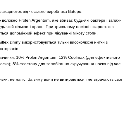
шкарпеток від чеського виробника Batepo.
волокно Prolen Argentum, яке вбиває будь-які бактерії і запахи
дь-якій кількості прань. При тривалому носінні шкарпеток з
ться допоміжний ефект при лікуванні мікозу стопи.
ltex zimny використовуються тільки високоякісні нитки з
атеріалів.
вичинки; 10% Prolen Argentum; 12% Coolmax (для ефективного
 носка); 8% еластану для запобігання скручування носка під час
язки, не начіс. За зиму вони не витираються і не втрачають свої