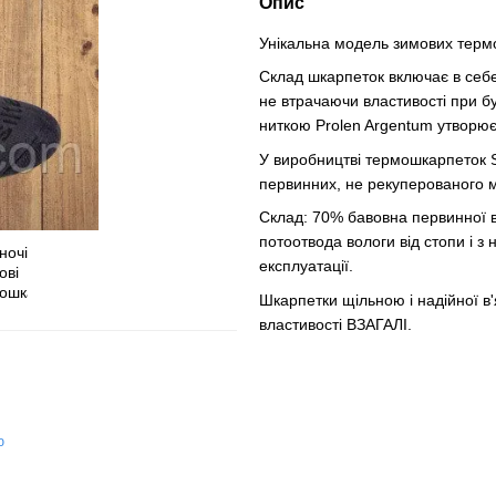
Опис
Унікальна модель зимових термо
Склад шкарпеток включає в себе 
не втрачаючи властивості при бу
ниткою Prolen Argentum утворює
У виробництві термошкарпеток Si
первинних, не рекуперованого м
Склад: 70% бавовна первинної 
потоотвода вологи від стопи і з
експлуатації.
Шкарпетки щільною і надійної в'
властивості ВЗАГАЛІ.
ю